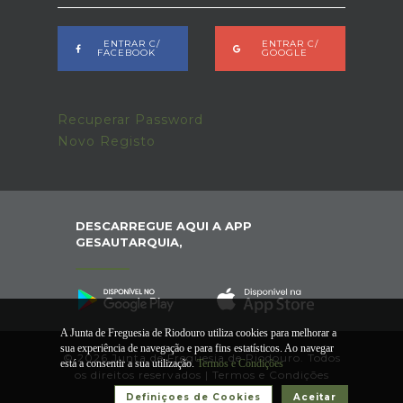
ENTRAR C/
ENTRAR C/
FACEBOOK
GOOGLE
Recuperar Password
Novo Registo
DESCARREGUE AQUI A APP
GESAUTARQUIA,
A Junta de Freguesia de Riodouro utiliza cookies para melhorar a
sua experiência de navegação e para fins estatísticos. Ao navegar
© 2026 Junta de Freguesia de Riodouro. Todos
está a consentir a sua utilização.
Termos e Condições
os direitos reservados |
Termos e Condições
Definiçoes de Cookies
Aceitar