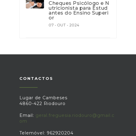
Cheques Psicólogo e N
utricionista para Estud
antes do Ensino Superi
or
07 - OUT - 2024
CONTACTOS
Lugar de Cambeses
4860-422 Riodouro
Email:
geral.freguesia.riodouro@gmail.c
om
Telemóvel: 962920204