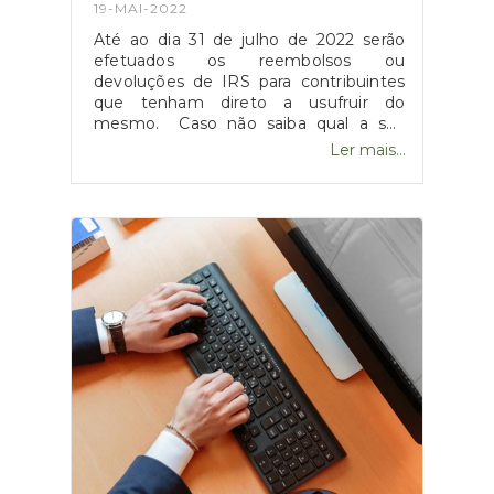
19-MAI-2022
Até ao dia 31 de julho de 2022 serão
efetuados os reembolsos ou
devoluções de IRS para contribuintes
que tenham direto a usufruir do
mesmo. Caso não saiba qual a sua
situação atual referente ao assunto,
Ler mais...
basta aceder ao Portal de Finanças e
perceber quanto resultará da liquidação
do IRS, seja no que toca ao reembolso
ou ao valor que terá de pagar de
imposto adicional.Fonte: "Quando vou
receber o reembolso do IRS",
disponível
em: https://www.dinheirovivo.pt/financas-
pessoais/quando-vou-receber-o-
reembolso-do-irs-14854316.html