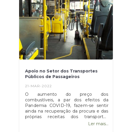
freguesias, apenas realça uma lista de
prioridades que tem como objetivo
uma maior eficiência de utilização dos
recursos humanos e técnicos
disponíveis para esta fiscalização.A lista
de freguesias tidas com prioritárias
pode ser consultada aqui.
Apoio no Setor dos Transportes
Públicos de Passageiros
21-MAR-2022
O aumento do preço dos
combustíveis, a par dos efeitos da
Pandemia COVID-19, fazem-se sentir
ainda na recuperação da procura e das
próprias receitas dos transportes
públicos, levando então à continuidade
Ler mais...
deste apoio para o setor dos