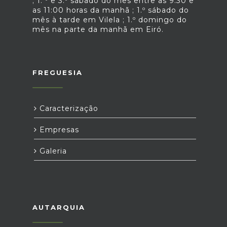
; 1. º e 3.º sábado do mês entre as 9:30 e
as 11:00 horas da manhã ; 1.º sábado do
mês à tarde em Vilela ; 1.º domingo do
mês na parte da manhã em Eiró.
FREGUESIA
Caracterização
Empresas
Galeria
AUTARQUIA