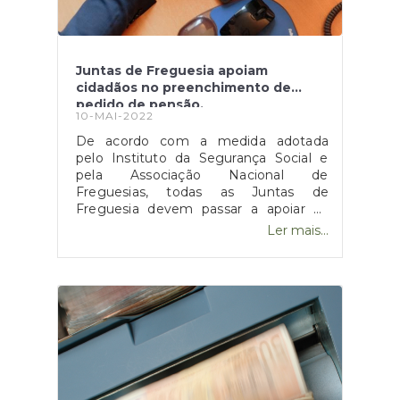
Juntas de Freguesia apoiam
cidadãos no preenchimento de
pedido de pensão.
10-MAI-2022
De acordo com a medida adotada
pelo Instituto da Segurança Social e
pela Associação Nacional de
Freguesias, todas as Juntas de
Freguesia devem passar a apoiar os
seus cidadãos no preenchimento do
Ler mais...
pedido de pensão online a partir da
Segurança Social Direta, garantido uma
maior proximidade e um maior
acompanhamento a que mais
precisa.Na opinião de Jorge Veloso,
presidente da Associação Nacional de
Freguesias (ANAFRE), "As freguesias,
como entidade mais próxima dos
cidadãos, devem e podem executar
este serviço que consideramos