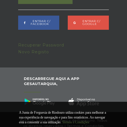
ENTRAR C/
ENTRAR C/
FACEBOOK
GOOGLE
Recuperar Password
Novo Registo
DESCARREGUE AQUI A APP
GESAUTARQUIA,
A Junta de Freguesia de Riodouro utiliza cookies para melhorar a
sua experiência de navegação e para fins estatísticos. Ao navegar
© 2026 Junta de Freguesia de Riodouro. Todos
está a consentir a sua utilização.
Termos e Condições
os direitos reservados |
Termos e Condições