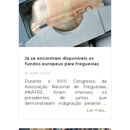
imprescindível para que os cidadãos se
possam sentir cada vez melhor e ter
alguém que os ligue ao Estado”.Fonte:
"Observador", disponível
em https://observador.pt/2022/05/05/juntas-
de-freguesia-podem-ajudar-cidadaos-a-
pedir-pensao-de-reforma-na-hora/
Já se encontram disponíveis os
fundos europeus para freguesias
19-ABR-2022
Durante o XVIII Congresso da
Associação Nacional de Freguesias,
ANAFRE, foram imensos os
presidentes de juntas que
demonstraram indignação perante a
falta de acesso a fundos comunitários,
Ler mais...
realçando o seu sentimento de
discriminação e cansaço ao serem
vistos como o "parente pobre".Dessa