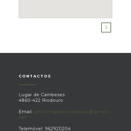
CONTACTOS
Lugar de Cambeses
4860-422 Riodouro
Email:
geral.freguesia.riodouro@gmail.c
om
Telemóvel: 962920204