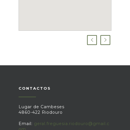
CONTACTOS
Lugar de Cambeses
4860-422 Riodouro
Email:
geral.freguesia.riodouro@gmail.c
om