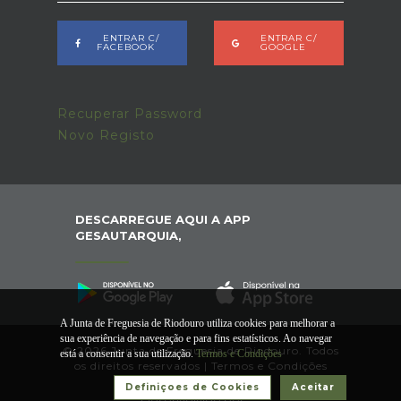
ENTRAR C/
ENTRAR C/
FACEBOOK
GOOGLE
Recuperar Password
Novo Registo
DESCARREGUE AQUI A APP
GESAUTARQUIA,
A Junta de Freguesia de Riodouro utiliza cookies para melhorar a
sua experiência de navegação e para fins estatísticos. Ao navegar
© 2026 Junta de Freguesia de Riodouro. Todos
está a consentir a sua utilização.
Termos e Condições
os direitos reservados |
Termos e Condições
Definiçoes de Cookies
Aceitar
Desenvolvido por: