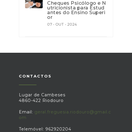
Cheques Psicólogo e N
utricionista para Estud
antes do Ensino Superi
or
07 - OUT - 2024
CONTACTOS
Lugar de Cambeses
4860-422 Riodouro
Email:
geral.freguesia.riodouro@gmail.c
om
Telemóvel: 962920204